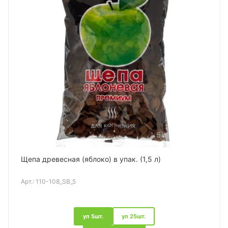
Щепа древесная (яблоко) в упак. (1,5 л)
Арт.:
110-108_SB_5
уп 5шт.
уп 25шт.