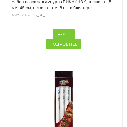
Набор плоских шампуров ПИКНИЧОК, толщина 1,5
мм, 45 см, ширина 1 см, 6 шт. в блистере +
картонная упаковка
Арт.:
120-202-2_SB_3
уп 3шт.
ПОДРОБНЕЕ