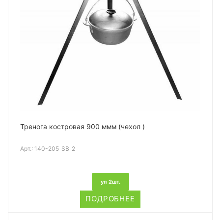
Тренога костровая 900 ммм (чехол )
Арт.:
140-205_SB_2
уп 2шт.
ПОДРОБНЕЕ