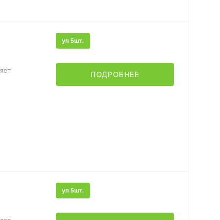
уп 5шт.
няет
ПОДРОБНЕЕ
уп 5шт.