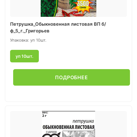
Петрушка_Обыкновенная листовая ВП б/
ф_5_г._Григорьев
Упаковка: уп 10шт.
уп 10шт.
ПОДРОБНЕЕ