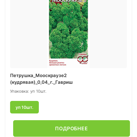
Петрушка_Мооскраузе2
(кудрявая)_0,04_г._Гавриш
Упаковка: уп 10шт.
уп 10шт.
ПОДРОБНЕЕ