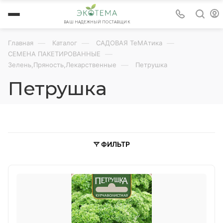
ВАШ НАДЕЖНЫЙ ПОСТАВЩИК
—
—
—
Главная
Каталог
САДОВАЯ ТеМАтика
—
СЕМЕНА ПАКЕТИРОВАННЫЕ
—
Зелень,Пряность,Лекарственные
Петрушка
Петрушка
ФИЛЬТР