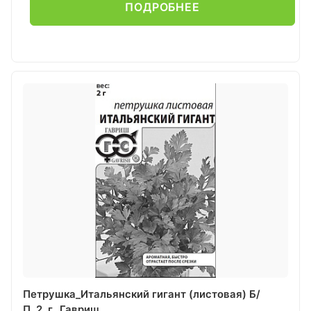
ПОДРОБНЕЕ
Петрушка_Итальянский гигант (листовая) Б/
П_2_г._Гавриш