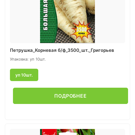
Петрушка_Корневая б/ф_3500_шт._Григорьев
Упаковка: уп 10шт.
уп 10шт.
ПОДРОБНЕЕ