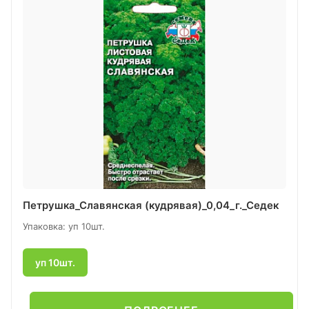
Петрушка_Славянская (кудрявая)_0,04_г._Седек
Упаковка: уп 10шт.
уп 10шт.