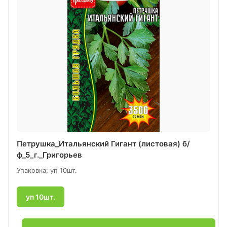
Петрушка_Итальянский Гигант (листовая) б/
ф_5_г._Григорьев
Упаковка: уп 10шт.
уп 10шт.