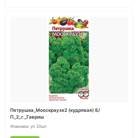
Петрушка_Мооскраузе2 (кудрявая) Б/
П_2_г._Гавриш
Упаковка: уп 20шт.