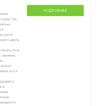
ПОДРОБНЕЕ
вьев,
к роду Туя,
риятных
а в
у куста.
евого цвета,
тигать 20 м.
. Хвоинки
ме
о может
имате его и
городей и
е и
дными
стение
городского