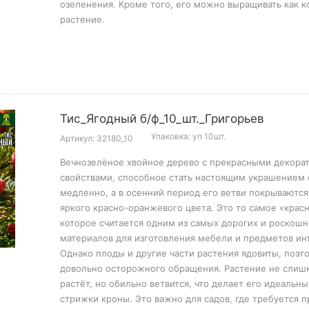
озеленения. Кроме того, его можно выращивать как 
растение.
Тис_Ягодный б/ф_10_шт._Григорьев
Упаковка: уп 10шт.
Артикул: 32180_10
Вечнозелёное хвойное дерево с прекрасными декора
свойствами, способное стать настоящим украшением с
медленно, а в осенний период его ветви покрываютс
яркого красно-оранжевого цвета. Это то самое «крас
которое считается одним из самых дорогих и роскош
материалов для изготовления мебели и предметов ин
Однако плоды и другие части растения ядовиты, поэт
довольно осторожного обращения. Растение не слиш
растёт, но обильно ветвится, что делает его идеальн
стрижки кроны. Это важно для садов, где требуется 