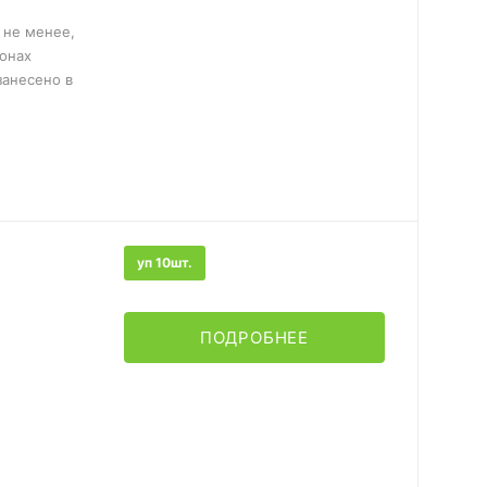
 не менее,
ионах
занесено в
уп 10шт.
ПОДРОБНЕЕ