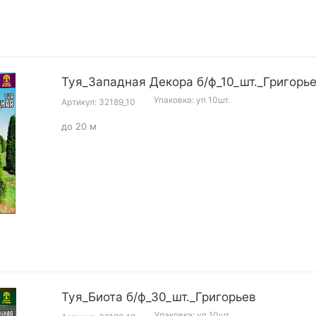
Туя_Западная Декора б/ф_10_шт._Григорь
Упаковка: уп 10шт.
Артикул: 32189_10
до 20 м
Туя_Биота б/ф_30_шт._Григорьев
Упаковка: уп 10шт.