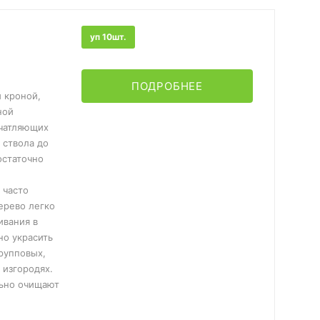
уп 10шт.
ПОДРОБНЕЕ
 кроной,
ной
ечатляющих
 ствола до
остаточно
 часто
ерево легко
ивания в
но украсить
групповых,
 изгородях.
льно очищают