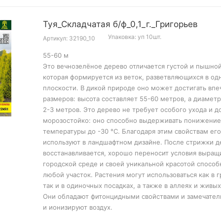
Туя_Складчатая б/ф_0,1_г._Григорьев
Упаковка: уп 10шт.
Артикул: 32190_10
55-60 м
Это вечнозелёное дерево отличается густой и пышной
которая формируется из веток, разветвляющихся в од
плоскости. В дикой природе оно может достигать вп
размеров: высота составляет 55-60 метров, а диаметр
2-3 метров. Это дерево не требует особого ухода и д
морозостойко: оно способно выдерживать понижение
температуры до -30 °C. Благодаря этим свойствам его
используют в ландшафтном дизайне. После стрижки д
восстанавливается, хорошо переносит условия выращ
городской среде и своей уникальной красотой способ
любой участок. Растения могут использоваться как в 
так и в одиночных посадках, а также в аллеях и живых
Они обладают фитонцидными свойствами и замечате
и ионизируют воздух.