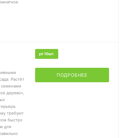
комнатное
уп 10шт.
тивными
ПОДРОБНЕЕ
ада. Растёт
я семенами
ное дерево»,
ных
терьера.
ому требуют
ком быстро
ым для
правильно