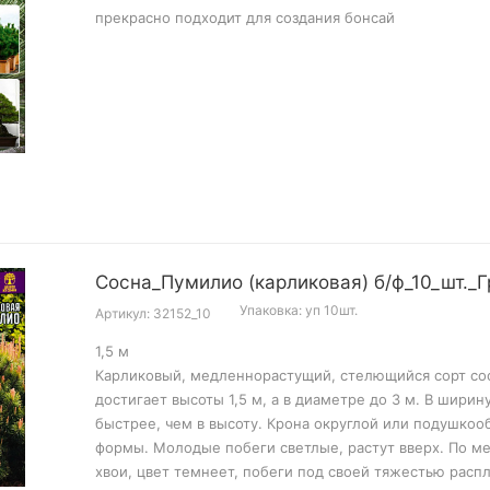
прекрасно подходит для создания бонсай
Сосна_Пумилио (карликовая) б/ф_10_шт._Г
Упаковка: уп 10шт.
Артикул: 32152_10
1,5 м
Карликовый, медленнорастущий, стелющийся сорт со
достигает высоты 1,5 м, а в диаметре до 3 м. В ширин
быстрее, чем в высоту. Крона округлой или подушкоо
формы. Молодые побеги светлые, растут вверх. По м
хвои, цвет темнеет, побеги под своей тяжестью расп