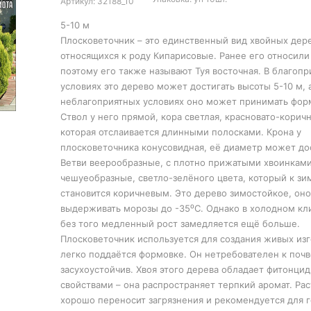
Артикул: 32188_10
5-10 м
Плосковеточник – это единственный вид хвойных дере
относящихся к роду Кипарисовые. Ранее его относили 
поэтому его также называют Туя восточная. В благоп
условиях это дерево может достигать высоты 5-10 м, 
неблагоприятных условиях оно может принимать форм
Ствол у него прямой, кора светлая, красновато-коричн
которая отслаивается длинными полосками. Крона у
плосковеточника конусовидная, её диаметр может дос
Ветви веерообразные, с плотно прижатыми хвоинками
чешуеобразные, светло-зелёного цвета, который к зи
становится коричневым. Это дерево зимостойкое, он
выдерживать морозы до -35⁰C. Однако в холодном кл
без того медленный рост замедляется ещё больше.
Плосковеточник используется для создания живых из
легко поддаётся формовке. Он нетребователен к почв
засухоустойчив. Хвоя этого дерева обладает фитонци
свойствами – она распространяет терпкий аромат. Ра
хорошо переносит загрязнения и рекомендуется для 