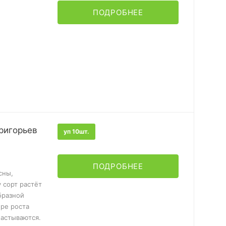
ПОДРОБНЕЕ
ригорьев
уп 10шт.
ПОДРОБНЕЕ
сны,
у сорт растёт
бразной
ере роста
ластываются.