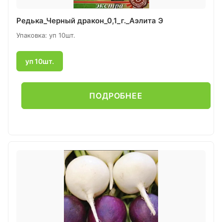
Редька_Черный дракон_0,1_г._Аэлита Э
Упаковка: уп 10шт.
уп 10шт.
ПОДРОБНЕЕ