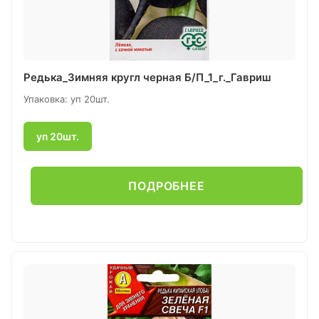
Редька_Зимняя кругл черная Б/П_1_г._Гавриш
Упаковка: уп 20шт.
уп 20шт.
ПОДРОБНЕЕ