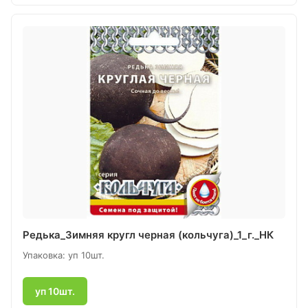
Редька_Зимняя кругл черная (кольчуга)_1_г._НК
Упаковка: уп 10шт.
уп 10шт.