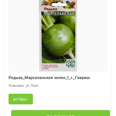
Редька_Маргеланская зелен_1_г._Гавриш
Упаковка: уп 10шт.
уп 10шт.