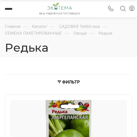
ВАШ НАДЕЖНЫЙ ПОСТАВЩИК
—
—
—
Главная
Каталог
САДОВАЯ ТеМАтика
—
—
СЕМЕНА ПАКЕТИРОВАННЫЕ
Овощи
Редька
Редька
ФИЛЬТР