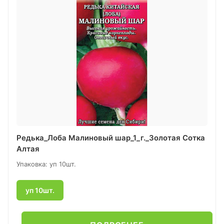
Редька_Лоба Малиновый шар_1_г._Золотая Сотка
Алтая
Упаковка: уп 10шт.
уп 10шт.