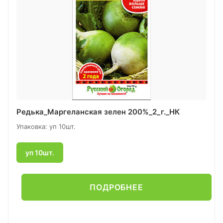
Редька_Маргеланская зелен 200%_2_г._НК
Упаковка: уп 10шт.
уп 10шт.
ПОДРОБНЕЕ