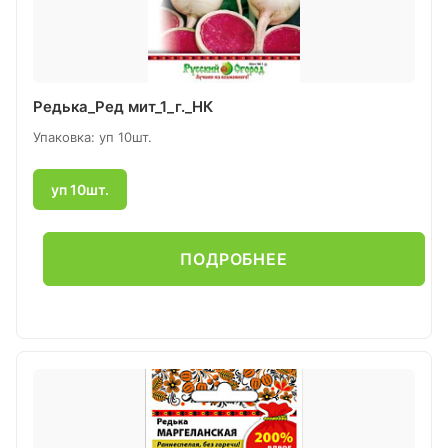
Редька_Ред мит_1_г._НК
Упаковка: уп 10шт.
уп 10шт.
ПОДРОБНЕЕ