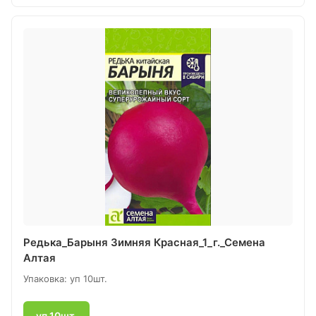
Редька_Барыня Зимняя Красная_1_г._Семена
Алтая
Упаковка: уп 10шт.
уп 10шт.