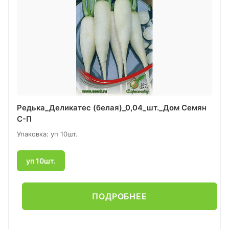
Редька_Деликатес (белая)_0,04_шт._Дом Семян
С-П
Упаковка: уп 10шт.
уп 10шт.
ПОДРОБНЕЕ