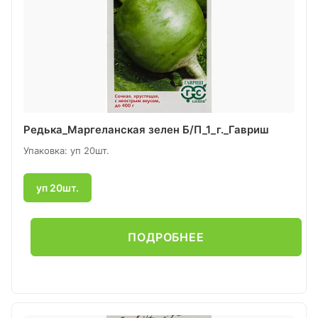
Редька_Маргеланская зелен Б/П_1_г._Гавриш
Упаковка: уп 20шт.
уп 20шт.
ПОДРОБНЕЕ