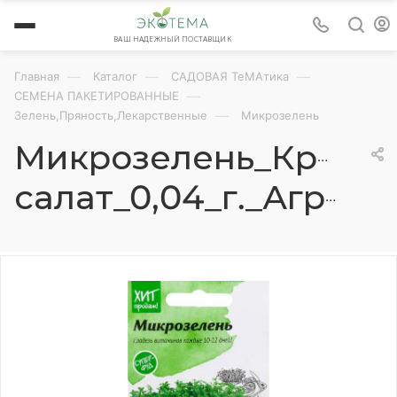
ВАШ НАДЕЖНЫЙ ПОСТАВЩИК
—
—
—
Главная
Каталог
САДОВАЯ ТеМАтика
—
СЕМЕНА ПАКЕТИРОВАННЫЕ
—
Зелень,Пряность,Лекарственные
Микрозелень
Микрозелень_Кресс
салат_0,04_г._АгроСидсТрейд