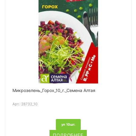
Микрозелень_Горох_10_г._Семена Алтая
Арт.:
28732_10
уп 10шт.
ПОДРОБНЕЕ