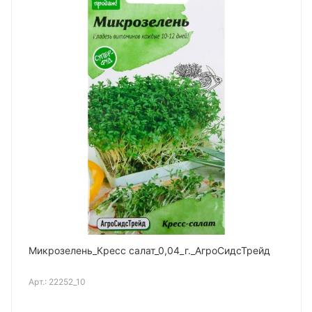
Микрозелень_Кресс салат_0,04_г._АгроСидсТрейд
Арт.:
22252_10