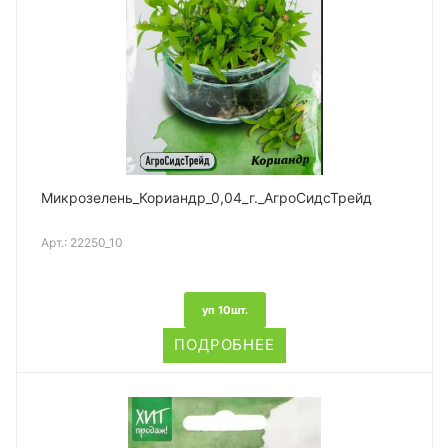
Микрозелень_Кориандр_0,04_г._АгроСидсТрейд
Арт.:
22250_10
уп 10шт.
ПОДРОБНЕЕ