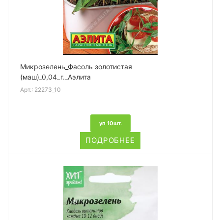
Микрозелень_Фасоль золотистая
(маш)_0,04_г._Аэлита
Арт.:
22273_10
уп 10шт.
ПОДРОБНЕЕ