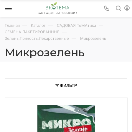
ВАШ НАДЕЖНЫЙ ПОСТАВЩИК
—
—
—
Главная
Каталог
САДОВАЯ ТеМАтика
—
СЕМЕНА ПАКЕТИРОВАННЫЕ
—
Зелень,Пряность,Лекарственные
Микрозелень
Микрозелень
ФИЛЬТР