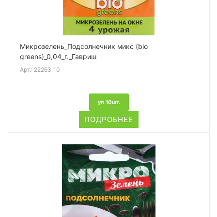
Микрозелень_Подсолнечник микс (bio
greens)_0,04_г._Гавриш
Арт.:
22263_10
уп 10шт.
ПОДРОБНЕЕ