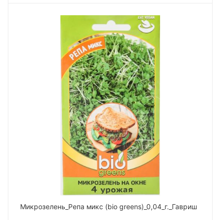
Микрозелень_Репа микс (bio greens)_0,04_г._Гавриш