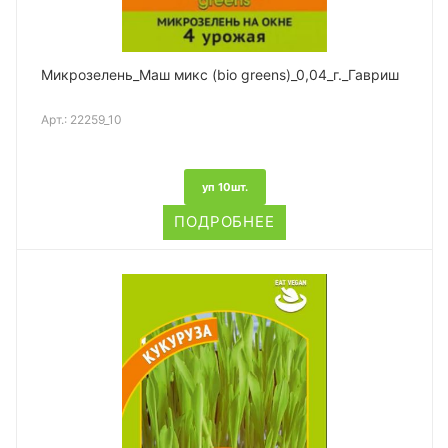
Микрозелень_Маш микс (bio greens)_0,04_г._Гавриш
Арт.:
22259_10
уп 10шт.
ПОДРОБНЕЕ