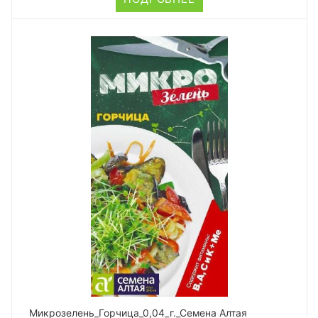
Микрозелень_Горчица_0,04_г._Семена Алтая