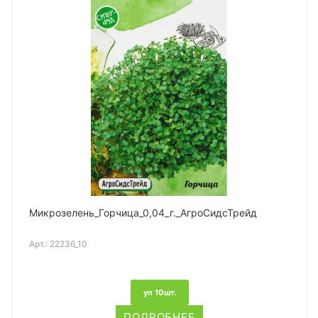
Микрозелень_Горчица_0,04_г._АгроСидсТрейд
Арт.:
22236_10
уп 10шт.
ПОДРОБНЕЕ