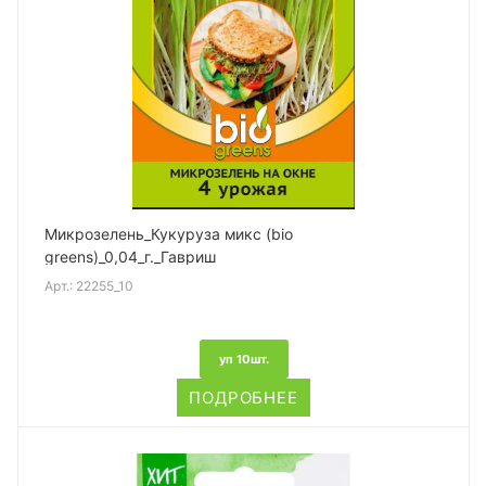
Микрозелень_Кукуруза микс (bio
greens)_0,04_г._Гавриш
Арт.:
22255_10
уп 10шт.
ПОДРОБНЕЕ