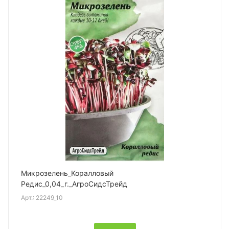
Микрозелень_Коралловый
Редис_0,04_г._АгроСидсТрейд
Арт.:
22249_10