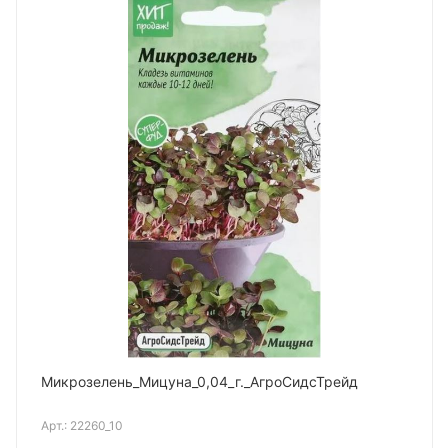
Микрозелень_Мицуна_0,04_г._АгроСидсТрейд
Арт.:
22260_10