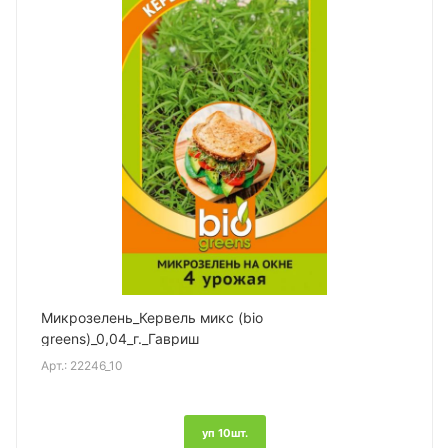
Микрозелень_Кервель микс (bio
greens)_0,04_г._Гавриш
Арт.:
22246_10
уп 10шт.