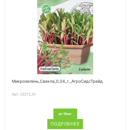
Микрозелень_Свекла_0,04_г._АгроСидсТрейд
Арт.:
22272_10
уп 10шт.
ПОДРОБНЕЕ