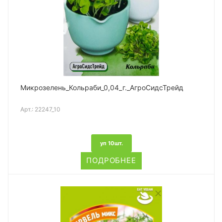
Микрозелень_Кольраби_0,04_г._АгроСидсТрейд
Арт.:
22247_10
уп 10шт.
ПОДРОБНЕЕ