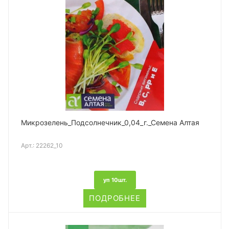
Микрозелень_Подсолнечник_0,04_г._Семена Алтая
Арт.:
22262_10
уп 10шт.
ПОДРОБНЕЕ