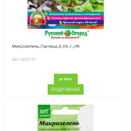
Микрозелень_Горчица_0,04_г._НК
Арт.:
22237_10
уп 10шт.
ПОДРОБНЕЕ