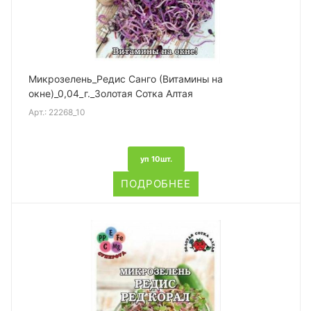
Микрозелень_Редис Санго (Витамины на
окне)_0,04_г._Золотая Сотка Алтая
Арт.:
22268_10
уп 10шт.
ПОДРОБНЕЕ