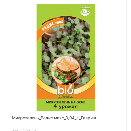
Микрозелень_Редис микс_0,04_г._Гавриш
Арт.:
22265_10