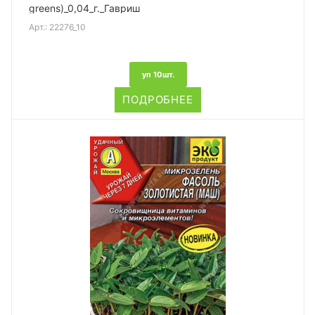
greens)_0,04_г._Гавриш
Арт.:
22276_10
уп 10шт.
ПОДРОБНЕЕ