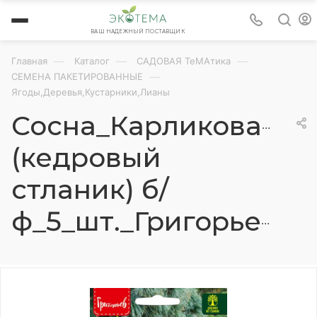
ВАШ НАДЕЖНЫЙ ПОСТАВЩИК
—
—
—
Главная
Каталог
САДОВАЯ ТеМАтика
—
СЕМЕНА ПАКЕТИРОВАННЫЕ
Ягоды,Деревья,Кустарники,Лианы
Сосна_Карликовая
(кедровый
стланик) б/
ф_5_шт._Григорьев