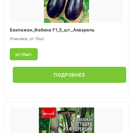
Баклажан_Фабина F1_5_шт._Акварель
Упаковка: уп 10шт.
уп 10шт.
ПОДРОБНЕЕ