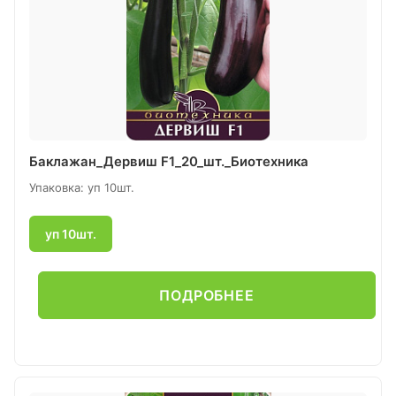
Баклажан_Дервиш F1_20_шт._Биотехника
Упаковка: уп 10шт.
уп 10шт.
ПОДРОБНЕЕ