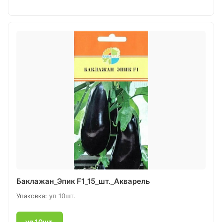
Баклажан_Эпик F1_15_шт._Акварель
Упаковка: уп 10шт.
уп 10шт.