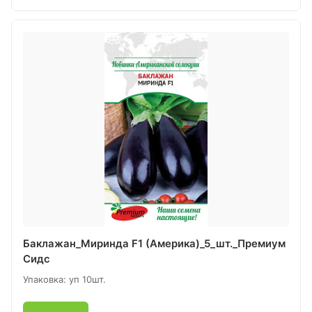
Баклажан_Миринда F1 (Америка)_5_шт._Премиум
Сидс
Упаковка: уп 10шт.