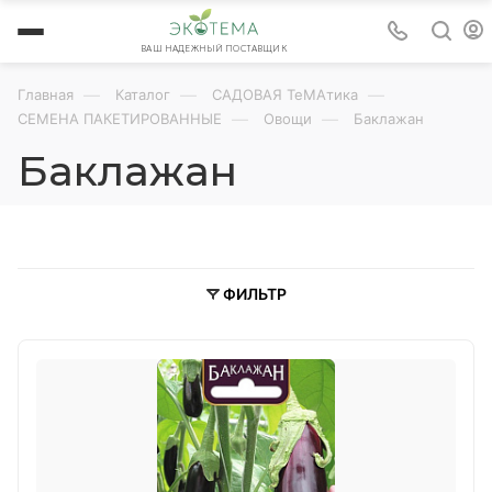
ВАШ НАДЕЖНЫЙ ПОСТАВЩИК
—
—
—
Главная
Каталог
САДОВАЯ ТеМАтика
—
—
СЕМЕНА ПАКЕТИРОВАННЫЕ
Овощи
Баклажан
Баклажан
ФИЛЬТР