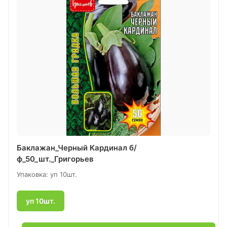
Баклажан_Черный Кардинал б/
ф_50_шт._Григорьев
Упаковка: уп 10шт.
уп 10шт.