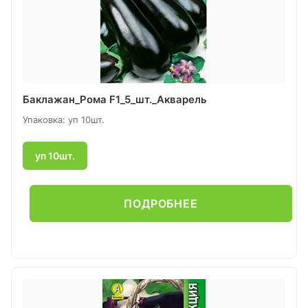
Баклажан_Рома F1_5_шт._Акварель
Упаковка: уп 10шт.
уп 10шт.
ПОДРОБНЕЕ