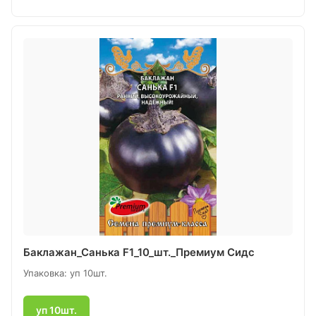
Баклажан_Санька F1_10_шт._Премиум Сидс
Упаковка: уп 10шт.
уп 10шт.