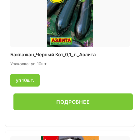
Баклажан_Черный Кот_0,1_г._Аэлита
Упаковка: уп 10шт.
уп 10шт.
ПОДРОБНЕЕ