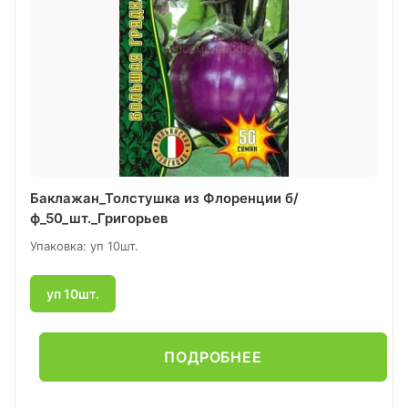
Баклажан_Толстушка из Флоренции б/
ф_50_шт._Григорьев
Упаковка: уп 10шт.
уп 10шт.
ПОДРОБНЕЕ