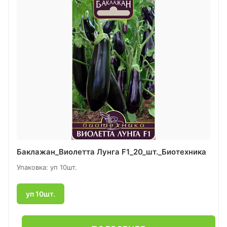
Баклажан_Виолетта Лунга F1_20_шт._Биотехника
Упаковка: уп 10шт.
уп 10шт.