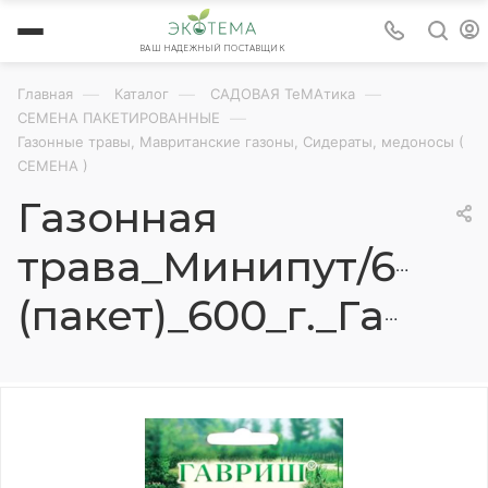
ВАШ НАДЕЖНЫЙ ПОСТАВЩИК
—
—
—
Главная
Каталог
САДОВАЯ ТеМАтика
—
СЕМЕНА ПАКЕТИРОВАННЫЕ
Газонные травы, Мавританские газоны, Сидераты, медоносы (
СЕМЕНА )
Газонная
трава_Минипут/600г
(пакет)_600_г._Гавриш