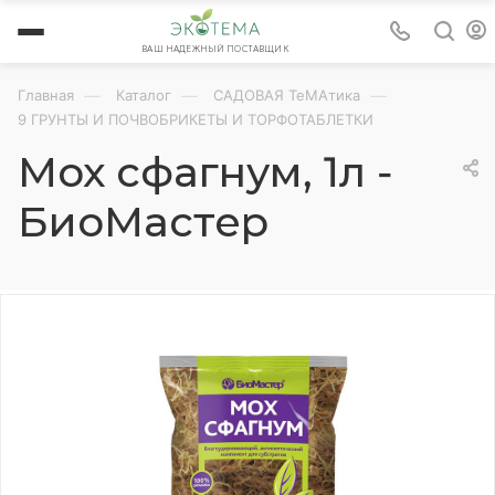
ВАШ НАДЕЖНЫЙ ПОСТАВЩИК
—
—
—
Главная
Каталог
САДОВАЯ ТеМАтика
9 ГРУНТЫ И ПОЧВОБРИКЕТЫ И ТОРФОТАБЛЕТКИ
Мох сфагнум, 1л -
БиоМастер