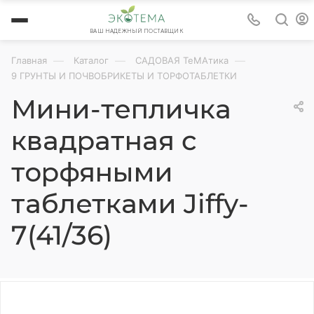
ВАШ НАДЕЖНЫЙ ПОСТАВЩИК
—
—
—
Главная
Каталог
САДОВАЯ ТеМАтика
9 ГРУНТЫ И ПОЧВОБРИКЕТЫ И ТОРФОТАБЛЕТКИ
Мини-тепличка
квадратная c
торфяными
таблетками Jiffy-
7(41/36)