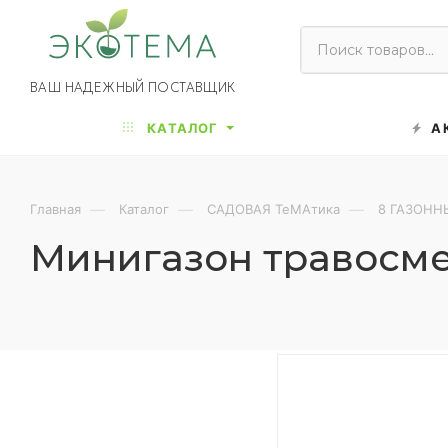
ВАШ НАДЕЖНЫЙ ПОСТАВЩИК
КАТАЛОГ
А
—
—
—
Главная
Каталог
САДОВАЯ ТеМАтика
8 ГАЗОНН
Минигазон травосмес