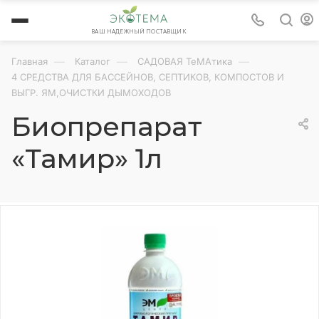
ВАШ НАДЕЖНЫЙ ПОСТАВЩИК
—
—
—
Главная
Каталог
САДОВАЯ ТеМАтика
4 СРЕДСТВА ДЛЯ БАССЕЙНОВ, СЕПТИКОВ, КОМПОСТОВ И
ВЫГР. ЯМ,ОЧИСТКИ ДЫМОХОДОВ
Биопрепарат
«Тамир» 1л