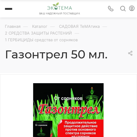
ВАШ НАДЕЖНЫЙ ПОСТАВЩИК
—
—
—
Главная
Каталог
САДОВАЯ ТеМАтика
—
2 СРЕДСТВА ЗАЩИТЫ РАСТЕНИЙ
1 ГЕРБИЦИДЫ средства от сорняков
Газонтрел 50 мл.